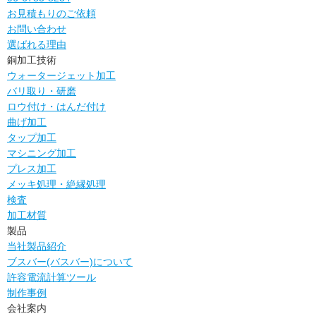
お見積もりのご依頼
お問い合わせ
選ばれる理由
銅加工技術
ウォータージェット加工
バリ取り・研磨
ロウ付け・はんだ付け
曲げ加工
タップ加工
マシニング加工
プレス加工
メッキ処理・絶縁処理
検査
加工材質
製品
当社製品紹介
ブスバー(バスバー)について
許容電流計算ツール
制作事例
会社案内