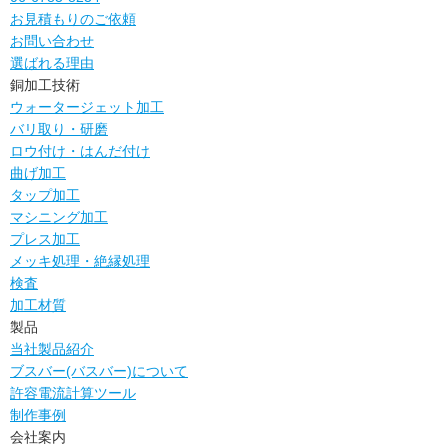
お見積もりのご依頼
お問い合わせ
選ばれる理由
銅加工技術
ウォータージェット加工
バリ取り・研磨
ロウ付け・はんだ付け
曲げ加工
タップ加工
マシニング加工
プレス加工
メッキ処理・絶縁処理
検査
加工材質
製品
当社製品紹介
ブスバー(バスバー)について
許容電流計算ツール
制作事例
会社案内