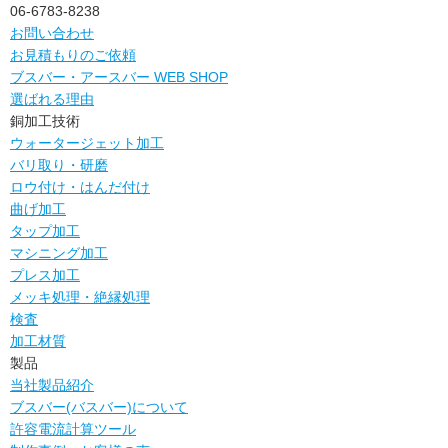
06-6783-8238
お問い合わせ
お見積もりのご依頼
ブスバー・アースバー WEB SHOP
選ばれる理由
銅加工技術
ウォータージェット加工
バリ取り・研磨
ロウ付け・はんだ付け
曲げ加工
タップ加工
マシニング加工
プレス加工
メッキ処理・絶縁処理
検査
加工材質
製品
当社製品紹介
ブスバー(バスバー)について
許容電流計算ツール