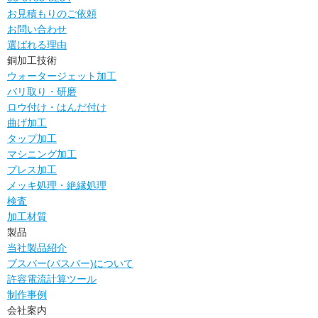
お見積もりのご依頼
お問い合わせ
選ばれる理由
銅加工技術
ウォータージェット加工
バリ取り・研磨
ロウ付け・はんだ付け
曲げ加工
タップ加工
マシニング加工
プレス加工
メッキ処理・絶縁処理
検査
加工材質
製品
当社製品紹介
ブスバー(バスバー)について
許容電流計算ツール
制作事例
会社案内